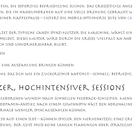
affen, die sofortige Befriedigung suchen. Das großzügige A
pielen, die im Handumdrehen auf eine volle Drehung gebrach
einer Kaffeepause—liefert die mobile‑optimierte Seite von
Ca
rtet der typische Candy Spinz‑Nutzer die Maschine, wählt ei
abmeldet. Dieses Muster wird durch die große Vielfalt an A
isch und unvorhersehbar bleibt.
ten
e
ins eine Auszahlung bringen können
ebnis, das sich wie ein Zuckerschub anfühlt—schnell, befried
zer, hochintensiver Sessions
 angeborenen Wunsch nach schnellen Feedback‑Schleifen. Me
opamin‑Anstieg nach einem Gewinnspin hält den Adrenalinspi
nerhalb weniger Spins auszahlen können.
0,50 auf einen Slot—können Spieler den Nervenkitzel eines 
üdung: Der Geist muss keine langen Planungen oder Strategi