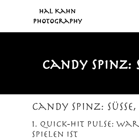
Hal Kahn
Photography
Candy Spinz: 
Candy Spinz: Süße,
1. Quick‑Hit Pulse: W
Spielen ist