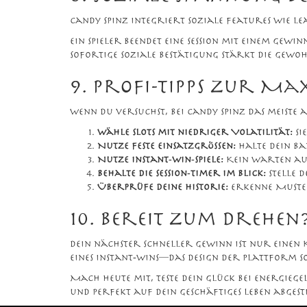
Candy Spinz integriert soziale Features wie L
Ein Spieler beendet eine Session mit einem Gewin
sofortige soziale Bestätigung stärkt die Gewoh
9. Profi-Tipps zur Ma
Wenn du versuchst, bei Candy Spinz das meiste 
Wähle Slots mit niedriger Volatilität:
Si
Nutze feste Einsatzgrößen:
Halte dein Ba
Nutze Instant‑Win‑Spiele:
Kein Warten auf
Behalte die Session‑Timer im Blick:
Stelle d
Überprüfe deine Historie:
Erkenne Muster,
10. Bereit zum Drehen
Dein nächster schneller Gewinn ist nur einen K
eines Instant‑Wins—das Design der Plattform so
Mach heute mit, teste dein Glück bei energieg
und perfekt auf dein geschäftiges Leben abgest