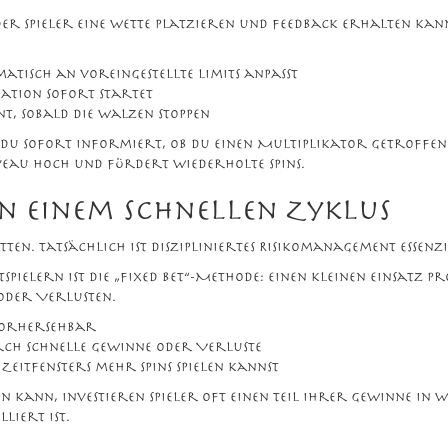
 der Spieler eine Wette platzieren und Feedback erhalten kan
atisch an voreingestellte Limits anpasst
ation sofort startet
nt, sobald die Walzen stoppen
 du sofort informiert, ob du einen Multiplikator getroffen 
iveau hoch und fördert wiederholte Spins.
n einem schnellen Zyklus
ten. Tatsächlich ist diszipliniertes Risikomanagement essenzi
spielern ist die „Fixed Bet“-Methode: Einen kleinen Einsatz p
oder Verlusten.
 vorhersehbar
ch schnelle Gewinne oder Verluste
Zeitfensters mehr Spins spielen kannst
n kann, investieren Spieler oft einen Teil ihrer Gewinne in w
liert ist.