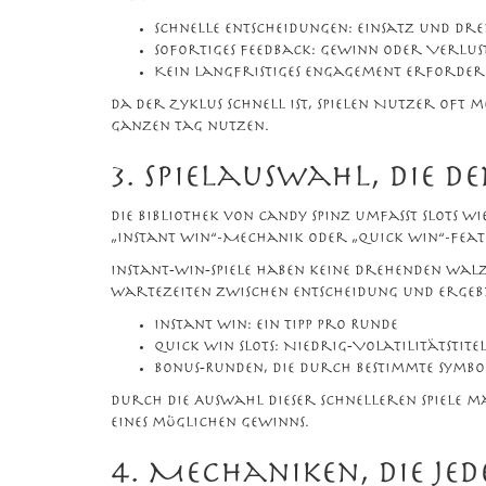
Schnelle Entscheidungen: Einsatz und Dre
Sofortiges Feedback: Gewinn oder Verlus
Kein langfristiges Engagement erforder
Da der Zyklus schnell ist, spielen Nutzer oft 
ganzen Tag nutzen.
3. Spielauswahl, die d
Die Bibliothek von Candy Spinz umfasst Slots wi
„instant win“-Mechanik oder „quick win“-Feat
Instant‑Win‑Spiele haben keine drehenden Walz
Wartezeiten zwischen Entscheidung und Ergebn
Instant Win: Ein Tipp pro Runde
Quick Win Slots: Niedrig‑Volatilitätstit
Bonus‑Runden, die durch bestimmte Symbol
Durch die Auswahl dieser schnelleren Spiele m
eines möglichen Gewinns.
4. Mechaniken, die jed