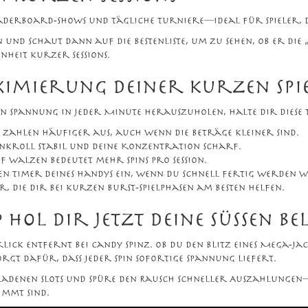
eaderboard‑Shows und tägliche Turniere—ideal für Spieler, 
n und schaut dann auf die Bestenliste, um zu sehen, ob er die „
nheit kurzer Sessions.
ximierung deiner kurzen Spie
an Spannung in jeder Minute herauszuholen, halte dir diese 
e zahlen häufiger aus, auch wenn die Beträge kleiner sind.
nkroll stabil und deine Konzentration scharf.
 Walzen bedeutet mehr Spins pro Session.
en Timer deines Handys ein, wenn du schnell fertig werden wi
 die dir bei kurzen Burst‑Spielphasen am besten helfen.
? Hol dir jetzt deine süßen B
lick entfernt bei Candy Spinz. Ob du den Blitz eines Mega‑Ja
rgt dafür, dass jeder Spin sofortige Spannung liefert.
eladenen Slots und spüre den Rausch schneller Auszahlungen—a
immt sind.