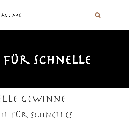
TACT ME
s für schnelle
nelle Gewinne
hl für schnelles