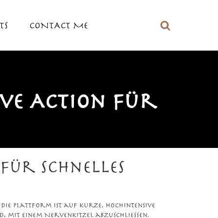
TS
CONTACT ME
ive Action für
 für schnelles
 Die Plattform ist auf kurze, hochintensive
rd, mit einem Nervenkitzel abzuschließen.