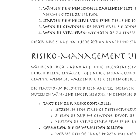
Wählen Sie einen schnell zahlenden Slot:
S
Nervenkitzel zu spüren.
Starten Sie eine Serie von Spins:
Ziel sind 1
Wenn Sie gewinnen:
Reinvestieren Sie schne
Wenn Sie verlieren:
Wechseln Sie zu eine
Dieser Kreislauf hält jede Session knapp und s
Risiko-Management un
Während Fresh Casino auf hohe Intensität setzt
Durch kleine Einsätze—oft nur ein paar Euro
Gewinn, wenn die Walzen richtig stehen oder d
Die Plattform belohnt diesen Ansatz, indem sie 
nützlich während enger Sessions, in denen Sie 
Taktiken zur Risikokontrolle:
Setzen Sie eine strenge Zeitbegrenzun
Zielen Sie auf 3–5 Gewinne, bevor Sie
Nutzen Sie verfügbare Free Spins, u
Gefahren, die Sie vermeiden sollten:
Vermeiden Sie lange Phasen mit nie