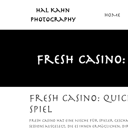
Hal Kahn
HOME
Photography
Fresh Casino:
Fresh Casino: Quic
Spiel
Fresh Casino hat eine Nische für Spieler gesch
Sessions ausgelegt, die es Ihnen ermöglichen, 