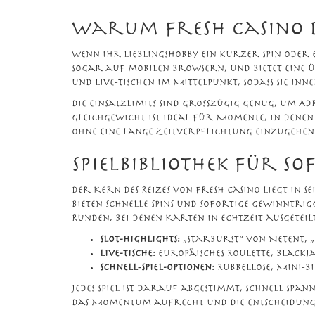
Warum Fresh Casino d
Wenn Ihr Lieblingshobby ein kurzer Spin oder e
sogar auf mobilen Browsern, und bietet eine üb
und Live-Tischen im Mittelpunkt, sodass Sie in
Die Einsatzlimits sind großzügig genug, um Ad
Gleichgewicht ist ideal für Momente, in denen
ohne eine lange Zeitverpflichtung einzugehen
Spielbibliothek für so
Der Kern des Reizes von Fresh Casino liegt in 
bieten schnelle Spins und sofortige Gewinntrig
Runden, bei denen Karten in Echtzeit ausgeteil
Slot-Highlights:
„Starburst“ von NetEnt, „
Live-Tische:
Europäisches Roulette, Blackj
Schnell‑Spiel-Optionen:
Rubbellose, Mini-B
Jedes Spiel ist darauf abgestimmt, schnell Sp
das Momentum aufrecht und die Entscheidung