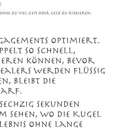
t.
ohne zu viel Zeit oder Geld zu riskieren.
ngagements optimiert.
pelt so schnell,
zieren können, bevor
Dealers werden flüssig
, bleibt die
harf.
s sechzig Sekunden
m Sehen, wo die Kugel
rlebnis ohne lange