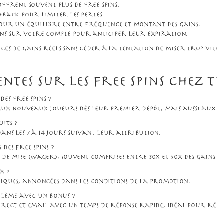
frent souvent plus de free spins.
hback pour limiter les pertes.
pour un équilibre entre fréquence et montant des gains.
ins sur votre compte pour anticiper leur expiration.
s de gains réels sans céder à la tentation de miser trop vit
ntes sur les free spins chez 
des free spins ?
 aux nouveaux joueurs dès leur premier dépôt, mais aussi aux 
uits ?
 dans les 7 à 14 jours suivant leur attribution.
des free spins ?
de mise (wager), souvent comprises entre 30x et 50x des gains
ux ?
ifiques, annoncées dans les conditions de la promotion.
blème avec un bonus ?
direct et email avec un temps de réponse rapide, idéal pour ré