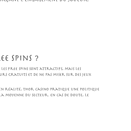
e spins ?
es free spins sont attractifs, mais les
urs gratuits et de ne pas miser sur des jeux
 En réalité, Thor Casino pratique une politique
a moyenne du secteur. En cas de doute, le