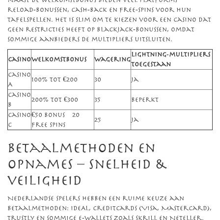
reload‑bonussen, cash‑back en free‑spins voor hun
tafelspellen. Het is slim om te kiezen voor een casino dat
geen restricties heeft op Blackjack‑bonussen, omdat
sommige aanbieders de multipliers uitsluiten.
Lightning‑multipliers
Casino
Welkomstbonus
Wagering
toegestaan
Casino
100% tot €200
30×
Ja
A
Casino
200% tot €300
35×
Beperkt
B
Casino
€50 bonus + 20
25×
Ja
C
free spins
Betaalmethoden en
opnames – snelheid &
veiligheid
Nederlandse spelers hebben een ruime keuze aan
betaalmethoden: iDEAL, creditcards (Visa, Mastercard),
Trustly en sommige e‑wallets zoals Skrill en Neteller.