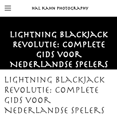
Hal Kahn Photography
Lightning Blackjack
Revolutie: complete
gids voor
Nederlandse spelers
Lightning Blackjack
Revolutie: complete
gids voor
Nederlandse spelers