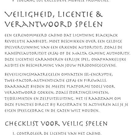
Toegang tot exclusieve mobiele promoties.
Veiligheid, licentie &
verantwoord spelen
Een gerenommeerd casino dat Lightning Blackjack
Revolutie aanbiedt, moet beschikken over een geldige
spelvergunning van een erkende autoriteit, zoals de
Kansspelautoriteit (KSA) of de Malta Gaming Authority.
Deze licenties garanderen eerlijk spel, onafhankelijke
audits en bescherming van jouw persoonsgegevens.
Beveiligingsmaatregelen omvatten SSL‑encryptie,
twee‑factor‑authenticatie (2FA) en firewalls.
Daarnaast bieden de meeste platforms tools voor
verantwoord gokken, zoals stortingslimieten,
tijdslimieten en zelfuitsluiting. Het is raadzaam om
deze functies direct bij registratie te activeren als je je
eigen speelgedrag in de gaten wilt houden.
Checklist voor veilig spelen
Controleer de licentie van het casino.