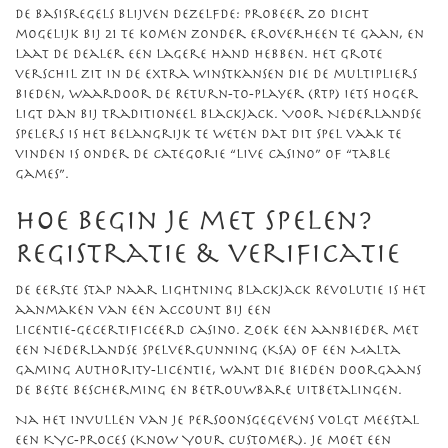
De basisregels blijven dezelfde: probeer zo dicht
mogelijk bij 21 te komen zonder eroverheen te gaan, en
laat de dealer een lagere hand hebben. Het grote
verschil zit in de extra winstkansen die de multipliers
bieden, waardoor de Return‑to‑Player (RTP) iets hoger
ligt dan bij traditioneel Blackjack. Voor Nederlandse
spelers is het belangrijk te weten dat dit spel vaak te
vinden is onder de categorie “Live casino” of “Table
games”.
Hoe begin je met spelen?
Registratie & verificatie
De eerste stap naar Lightning Blackjack Revolutie is het
aanmaken van een account bij een
licentie‑gecertificeerd casino. Zoek een aanbieder met
een Nederlandse spelvergunning (KSA) of een Malta
Gaming Authority‑licentie, want die bieden doorgaans
de beste bescherming en betrouwbare uitbetalingen.
Na het invullen van je persoonsgegevens volgt meestal
een KYC‑proces (Know Your Customer). Je moet een