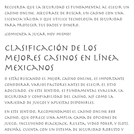
Recuerda que la seguridad es fundamental al elegir un
casino online. Asegúrate de buscar un casino con una
licencia válida y que utilice tecnología de seguridad
para proteger tus datos y dinero.
¡Comienza a jugar hoy mismo!
Clasificación de los
mejores casinos en línea
mexicanos
Si estás buscando el mejor casino online, es importante
considerar varios factores antes de elegir el sitio
adecuado. En este sentido, es fundamental evaluar la
seguridad y confiabilidad del casino, así como la
variedad de juegos y apuestas disponibles.
En este sentido, recomendamos el casino online 888
Casino, que ofrece una amplia gama de opciones de
juego, incluyendo blackjack, ruleta, video póker y slots.
Además, cuenta con un sistema de seguridad robusto y