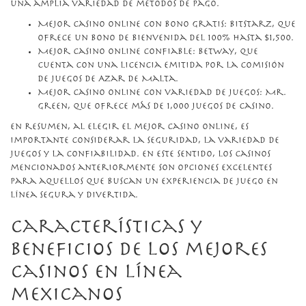
una amplia variedad de métodos de pago.
Mejor casino online con bono gratis: BitStarz, que
ofrece un bono de bienvenida del 100% hasta $1,500.
Mejor casino online confiable: Betway, que
cuenta con una licencia emitida por la Comisión
de Juegos de Azar de Malta.
Mejor casino online con variedad de juegos: Mr.
Green, que ofrece más de 1,000 juegos de casino.
En resumen, al elegir el mejor casino online, es
importante considerar la seguridad, la variedad de
juegos y la confiabilidad. En este sentido, los casinos
mencionados anteriormente son opciones excelentes
para aquellos que buscan un experiencia de juego en
línea segura y divertida.
Características y
beneficios de los mejores
casinos en línea
mexicanos