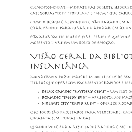
Elementos-chave—miniaturas de slots, sliders d
categorias “Top,” “Popular” e “New,” que car
Como o design é responsivo e não baseado em ap
estar pronto para girar ou apostar em segun
Essa abordagem mobile-first permite que voc
momento livre em um bolso de emoção.
Visão Geral da Biblio
Instantânea
MonsterWin possui mais de 12.000 títulos de ma
títulos que oferecem pagamentos rápidos e mec
Relax Gaming “Mystery Gems”
– Um slot d
BGaming “Speedy Spin”
– Apresenta animaçã
Nolimit City “Rapid Rush”
– Oferece rodada
Esses jogos são projetados para velocidade; 
engajada sem longas pausas.
Quando você busca resultados rápidos, é melh