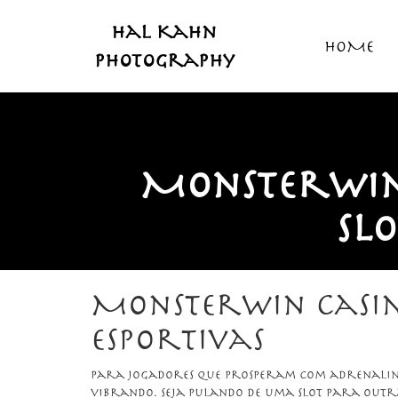
Hal Kahn
HOME
Photography
MonsterWin 
Slo
MonsterWin Casino
Esportivas
Para jogadores que prosperam com adrenalina
vibrando. Seja pulando de uma slot para outra