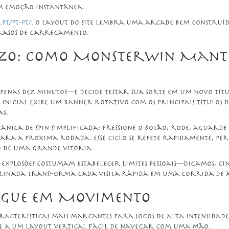
m emoção instantânea.
pt/pt-pt/
. O layout do site lembra uma arcade bem construí
rasos de carregamento.
azo: Como MonsterWin Mant
enas dez minutos—e decide testar sua sorte em um novo títul
inicial exibe um banner rotativo com os principais títulos d
as.
ecânica de spin simplificada: pressione o botão, rode, aguard
para a próxima rodada. Esse ciclo se repete rapidamente, pe
o de uma grande vitória.
xplosões costumam estabelecer limites pessoais—digamos, c
ciplinada transforma cada visita rápida em uma corrida de
Jogue em Movimento
racterísticas mais marcantes para jogos de alta intensidad
te a um layout vertical fácil de navegar com uma mão.