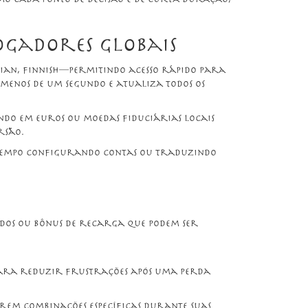
ogadores Globais
arian, Finnish—permitindo acesso rápido para
 menos de um segundo e atualiza todos os
ndo em euros ou moedas fiduciárias locais
rsão.
 tempo configurando contas ou traduzindo
idos ou bônus de recarga que podem ser
para reduzir frustrações após uma perda
irem combinações específicas durante suas