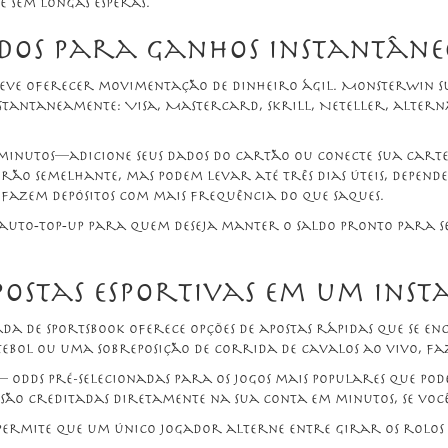
 sem longas esperas.
pidos para Ganhos Instantâne
eve oferecer movimentação de dinheiro ágil. MonsterWin s
stantaneamente: Visa, Mastercard, Skrill, Neteller, altern
is minutos—adicione seus dados do cartão ou conecte sua cart
rão semelhante, mas podem levar até três dias úteis, depend
 fazem depósitos com mais frequência do que saques.
to‑top‑up para quem deseja manter o saldo pronto para ses
Apostas Esportivas em um Inst
a de sportsbook oferece opções de apostas rápidas que se enc
ol ou uma sobreposição de corrida de cavalos ao vivo, faze
”— odds pré-selecionadas para os jogos mais populares que p
 são creditadas diretamente na sua conta em minutos, se voc
s permite que um único jogador alterne entre girar os rolos 