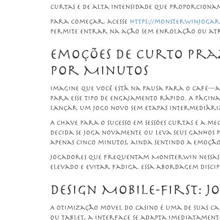
curtas e de alta intensidade que proporciona
Para começar, acesse
https://monsterwinjogar.
permite entrar na ação sem enrolação ou at
Emoções de Curto Pr
por Minutos
Imagine que você está na pausa para o café—ap
para esse tipo de engajamento rápido. A página 
lançar um jogo novo sem etapas intermediári
A chave para o sucesso em sessões curtas é a m
decida se joga novamente ou leva seus ganhos 
apenas cinco minutos, ainda sentindo a emoçã
Jogadores que frequentam MonsterWin nessas e
elevado e evitar fadiga. Essa abordagem dis
Design Mobile-First: 
A otimização móvel do casino é uma de suas ca
ou tablet, a interface se adapta imediatamen