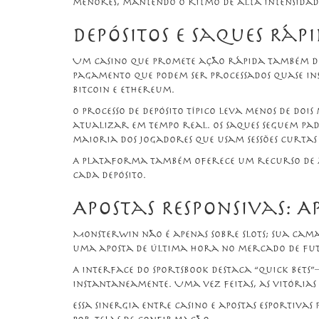
menores, mantendo o ritmo de alta intensidade
Depósitos e Saques Rá
Um casino que promete ação rápida também d
pagamento que podem ser processados quase in
Bitcoin e Ethereum.
O processo de depósito típico leva menos de do
atualizar em tempo real. Os saques seguem pad
maioria dos jogadores que usam sessões curtas
A plataforma também oferece um recurso de au
cada depósito.
Apostas Responsivas: 
MonsterWin não é apenas sobre slots; sua camad
uma aposta de última hora no mercado de futeb
A interface do sportsbook destaca “Quick Bets
instantaneamente. Uma vez feitas, as vitórias
Essa sinergia entre casino e apostas esportiva