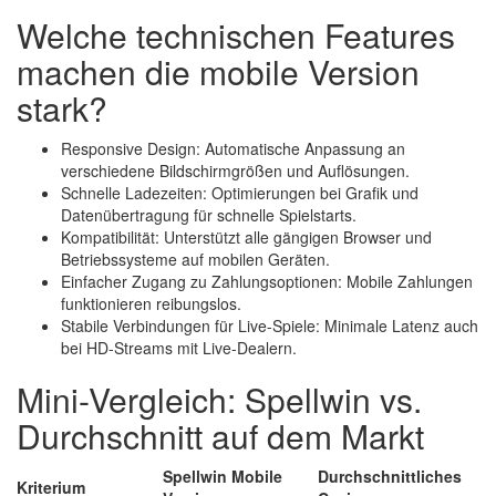
Welche technischen Features
machen die mobile Version
stark?
Responsive Design: Automatische Anpassung an
verschiedene Bildschirmgrößen und Auflösungen.
Schnelle Ladezeiten: Optimierungen bei Grafik und
Datenübertragung für schnelle Spielstarts.
Kompatibilität: Unterstützt alle gängigen Browser und
Betriebssysteme auf mobilen Geräten.
Einfacher Zugang zu Zahlungsoptionen: Mobile Zahlungen
funktionieren reibungslos.
Stabile Verbindungen für Live-Spiele: Minimale Latenz auch
bei HD-Streams mit Live-Dealern.
Mini-Vergleich: Spellwin vs.
Durchschnitt auf dem Markt
Spellwin Mobile
Durchschnittliches
Kriterium