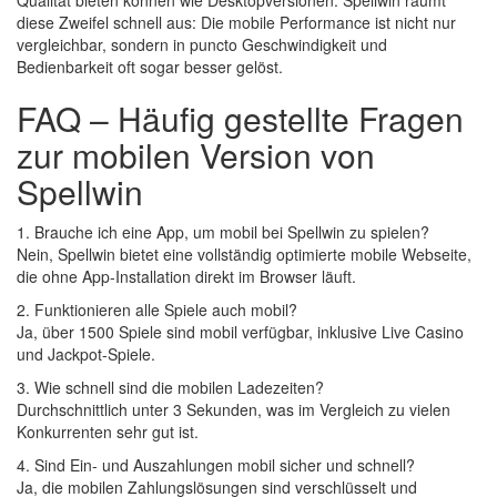
Qualität bieten können wie Desktopversionen. Spellwin räumt
diese Zweifel schnell aus: Die mobile Performance ist nicht nur
vergleichbar, sondern in puncto Geschwindigkeit und
Bedienbarkeit oft sogar besser gelöst.
FAQ – Häufig gestellte Fragen
zur mobilen Version von
Spellwin
1. Brauche ich eine App, um mobil bei Spellwin zu spielen?
Nein, Spellwin bietet eine vollständig optimierte mobile Webseite,
die ohne App-Installation direkt im Browser läuft.
2. Funktionieren alle Spiele auch mobil?
Ja, über 1500 Spiele sind mobil verfügbar, inklusive Live Casino
und Jackpot-Spiele.
3. Wie schnell sind die mobilen Ladezeiten?
Durchschnittlich unter 3 Sekunden, was im Vergleich zu vielen
Konkurrenten sehr gut ist.
4. Sind Ein- und Auszahlungen mobil sicher und schnell?
Ja, die mobilen Zahlungslösungen sind verschlüsselt und