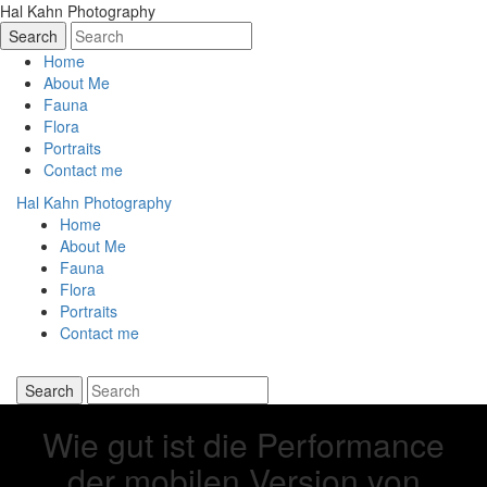
Hal Kahn Photography
Home
About Me
Fauna
Flora
Portraits
Contact me
Hal Kahn Photography
Home
About Me
Fauna
Flora
Portraits
Contact me
Wie gut ist die Performance
der mobilen Version von