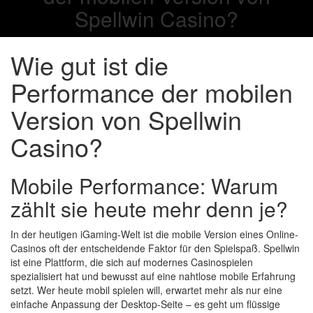
Spellwin Casino?
Wie gut ist die
Performance der mobilen
Version von Spellwin
Casino?
Mobile Performance: Warum
zählt sie heute mehr denn je?
In der heutigen iGaming-Welt ist die mobile Version eines Online-
Casinos oft der entscheidende Faktor für den Spielspaß. Spellwin
ist eine Plattform, die sich auf modernes Casinospielen
spezialisiert hat und bewusst auf eine nahtlose mobile Erfahrung
setzt. Wer heute mobil spielen will, erwartet mehr als nur eine
einfache Anpassung der Desktop-Seite – es geht um flüssige