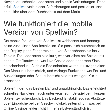
Navigation, schnelle Ladezeiten und stabile Verbindungen. Dabei
erfüllt
Spellwin
viele dieser Anforderungen und positioniert sich
damit klar über dem Durchschnitt auf dem Markt.
Wie funktioniert die mobile
Version von Spellwin?
Die mobile Plattform von Spellwin ist webbasiert und benötigt
keine zusätzliche App-Installation. Sie passt sich automatisch an
das Display jedes Endgeräts an – von Smartphones bis hin zu
Tablets. Die Ladezeiten sind kurz, was vor allem bei Spielen mit
hohem Grafikaufwand, wie Live Casino oder modernen Slots,
entscheidend ist. Auch die Bedienbarkeit wurde intuitiv gestaltet:
Das Menü ist übersichtlich, und wichtige Funktionen wie Ein- und
Auszahlungen oder Bonusübersicht sind mit wenigen Klicks
erreichbar.
Spieler finden das Design klar und unaufdringlich. Das erleichtert
schnelles Navigieren auch unterwegs, zum Beispiel beim kurzen
Spielen zwischendurch. Das Backend ist stabil, sodass Abstürze
oder Einbrüche bei der Geschwindigkeit selten sind – was bei
Online Casinos leider nicht immer selbstverständlich ist.