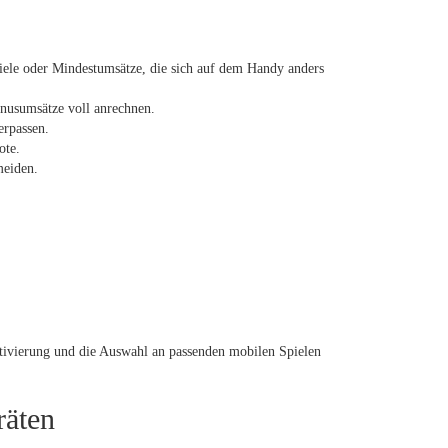
ele oder Mindestumsätze, die sich auf dem Handy anders
onusumsätze voll anrechnen.
erpassen.
ote.
meiden.
tivierung und die Auswahl an passenden mobilen Spielen
räten