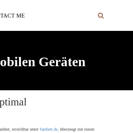
TACT ME
obilen Geräten
ptimal
ambet, erreichbar unter
fambett.de
, überzeugt mit einem